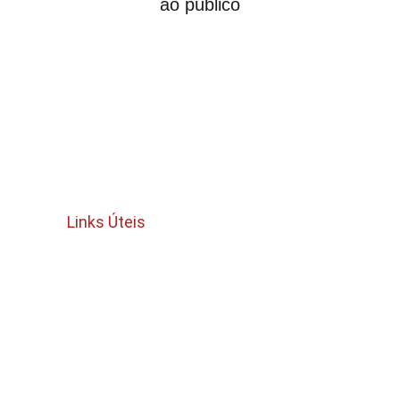
ao público
Links Úteis
Termos e Condições
política de cancelamento e reembolso
Politica de privacidade 
Quem Somos 