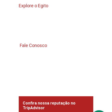
Explore o Egito
Pacotes para Egito 
Passeios no Cairo 
Passeios Curtos 
 Fale Conosco 
Email 
Info.guiadeegito@gmail.com
WhatsApp : +201006325832
Confira nossa reputação no 
TripAdvisor