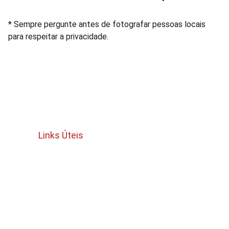
* Sempre pergunte antes de fotografar pessoas locais
para respeitar a privacidade.
Links Úteis
Termos e Condições
política de cancelamento e reembolso
Politica de privacidade 
Quem Somos 