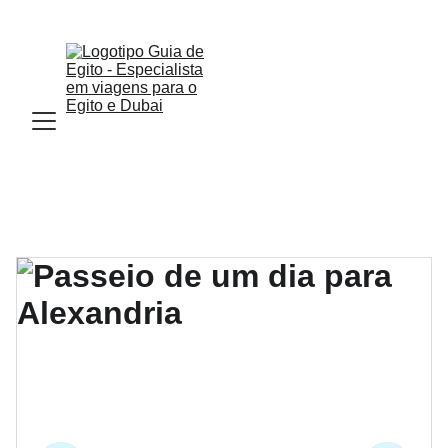
Email : Info.guiadeegito@gmail.com  