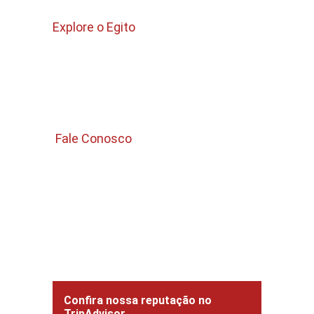
Explore o Egito
Pacotes para Egito 
Passeios no Cairo 
Passeios Curtos 
 Fale Conosco 
Email 
Info.guiadeegito@gmail.com
WhatsApp : +201006325832
Confira nossa reputação no 
TripAdvisor