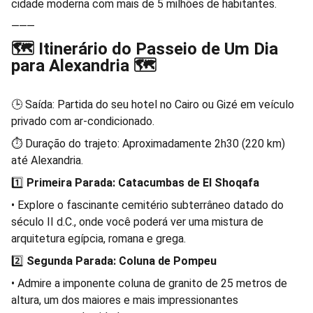
cidade moderna com mais de 5 milhões de habitantes.
⸻
🗺️ Itinerário do Passeio de Um Dia
para Alexandria 🗺️
🕒 Saída: Partida do seu hotel no Cairo ou Gizé em veículo
privado com ar-condicionado.
⏱️ Duração do trajeto: Aproximadamente 2h30 (220 km)
até Alexandria.
1️⃣
Primeira Parada: Catacumbas de El Shoqafa
• Explore o fascinante cemitério subterrâneo datado do
século II d.C., onde você poderá ver uma mistura de
arquitetura egípcia, romana e grega.
2️⃣
Segunda Parada: Coluna de Pompeu
• Admire a imponente coluna de granito de 25 metros de
altura, um dos maiores e mais impressionantes