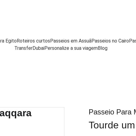
Email : Info.guiadeegito@gmail.com  
ra Egito
Roteiros curtos
Passeios em Assuã
Passeios no Cairo
Pa
Transfer
Dubai
Personalize a sua viagem
Blog
Passeio Para 
Tourde um