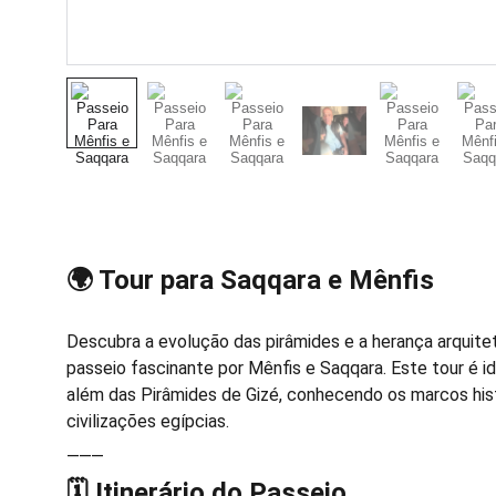
🌍 Tour para Saqqara e Mênfis
Descubra a evolução das pirâmides e a herança arquite
passeio fascinante por Mênfis e Saqqara. Este tour é i
além das Pirâmides de Gizé, conhecendo os marcos hist
civilizações egípcias.
⸻
🗓️ Itinerário do Passeio