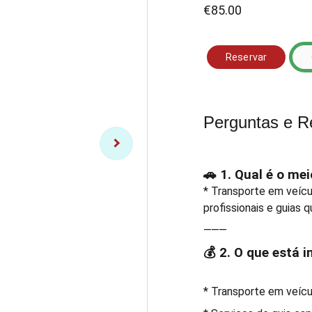
€85.00
Reservar
Perguntas e R
🚗 1. Qual é o me
* Transporte em veícu
profissionais e guias q
⸻
💰 2. O que está 
* Transporte em veícul