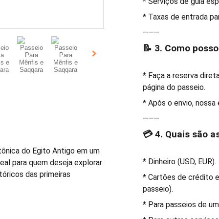
* Serviços de guia esp
* Taxas de entrada par
⸻
📝 3. Como posso
* Faça a reserva dire
página do passeio.
* Após o envio, nossa
⸻
💳 4. Quais são 
tônica do Egito Antigo em um
* Dinheiro (USD, EUR).
deal para quem deseja explorar
óricos das primeiras
* Cartões de crédito 
passeio).
* Para passeios de um