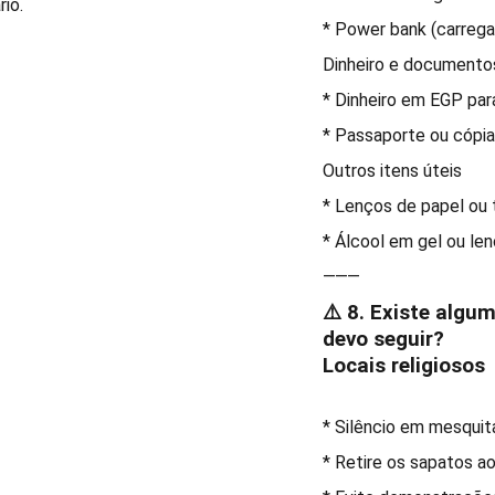
rio.
* Power bank (carregad
Dinheiro e documento
* Dinheiro em EGP par
* Passaporte ou cópia 
Outros itens úteis
* Lenços de papel ou 
* Álcool em gel ou le
⸻
⚠️ 8. Existe alg
devo seguir?
Locais religiosos
* Silêncio em mesquit
* Retire os sapatos a