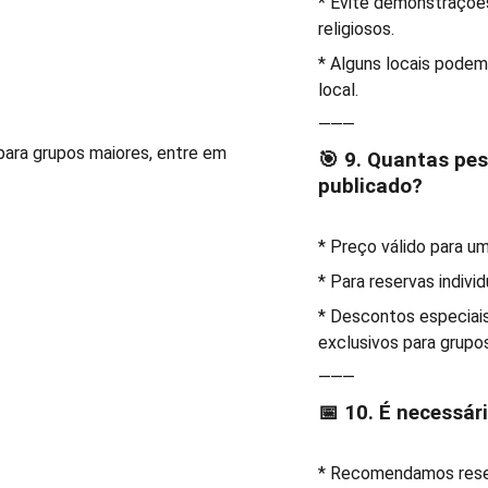
* Evite demonstraçõe
religiosos.
* Alguns locais podem
local.
⸻
 para grupos maiores, entre em
🎯 9. Quantas pe
publicado?
* Preço válido para u
* Para reservas indiv
* Descontos especiais
exclusivos para grupo
⸻
📅 10. É necessár
* Recomendamos reser