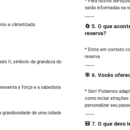
* Para outros serviço
serão informadas na r
⸻
rno e climatizado.
🔄 5. O que acont
reserva?
* Entre em contato co
reserva.
sés II, símbolo da grandeza do
⸻
🎯 6. Vocês ofer
presenta a força e a sabedoria
* Sim! Podemos adapta
como incluir atrações 
personalizar seu passe
 a grandiosidade de uma cidade
⸻
🎒 7. O que devo 