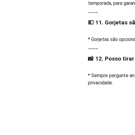
temporada, para garant
⸻
💵 11. Gorjetas s
* Gorjetas são opciona
⸻
📸 12. Posso tira
* Sempre pergunte ant
privacidade.